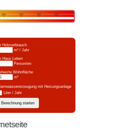
hr Holzverbrauch
m³ / Jahr
m Haus Leben
Person/en
eheizte Wohnfläche
m²
armwassererzeugung mit Heizungsanlage
Liter / Jahr
netseite