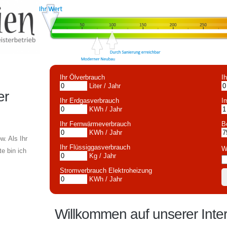
Ihr Ölverbrauch
I
Liter / Jahr
er
Ihr Erdgasverbrauch
I
KWh / Jahr
Ihr Fernwärmeverbrauch
B
KWh / Jahr
. Als Ihr
Ihr Flüssiggasverbrauch
W
e bin ich
Kg / Jahr
Stromverbrauch Elektroheizung
KWh / Jahr
Willkommen auf unserer Inter