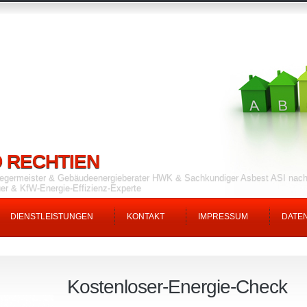
 RECHTIEN
fegermeister & Gebäudeenergieberater HWK & Sachkundiger Asbest ASI nach
er & KfW-Energie-Effizienz-Experte
DIENSTLEISTUNGEN
KONTAKT
IMPRESSUM
DATE
Kostenloser-Energie-Check