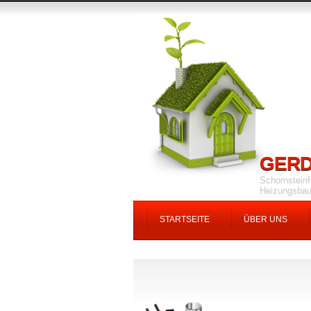
GERD
Schornstein
Heizungsbau
STARTSEITE
ÜBER UNS